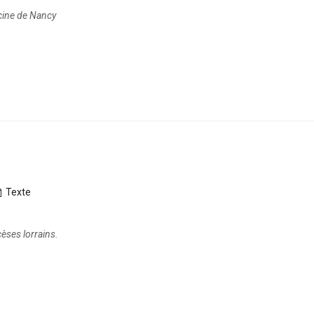
ecine de Nancy
Texte
cèses lorrains.