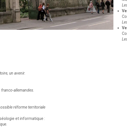
Les
Ve
Co
Les
Ve
Co
Les
oire, un avenir.
ns franco-allemandes.
ssible réforme territoriale
éologie et informatique :
ique.