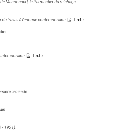
de Manoncourt, le Parmentier du rutabaga.
x du travail à l'époque contemporaine.
Texte
ier :
 contemporaine.
Texte
emière croisade.
ain.
2 - 1921).