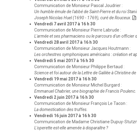
Communication de Monsieur Pascal Joudrier :
Un humble émule de l'abbé de Saint-Pierre et du roi Stanis
Joseph Nicolas Huel (1690 - 1769), curé de Rouceux.
Vendredi 7 avril 2017 à 16 h 30
Communication de Monsieur Pierre Labrude :
L'armée et ses pharmaciens ou le parcours d'un officie
Vendredi 28 avril 2017 à 16 h 30
Communication de Monsieur Jacques Houtmann :
Les orchestres symphoniques américains : création et a
Vendredi 5 mai 2017 à 16 h 30
Communication de Monsieur Philippe Bertaud :
Science et foi autour de la Lettre de Galilée à Christine de
Vendredi 19 mai 2017 à 16 h 30
Communication de Monsieur Michel Burgard :
Emmanuel Chabrier, une biographie de Francis Poulenc.
Vendredi 2 juin 2017 à 16 h 30
Communication de Monsieur François Le Tacon :
La domestication des truffes.
Vendredi 16 juin 2017 à 16 h 30
Communication de Madame Christiane Dupuy-Stutz
L'operette est-elle amenée à disparaître ?