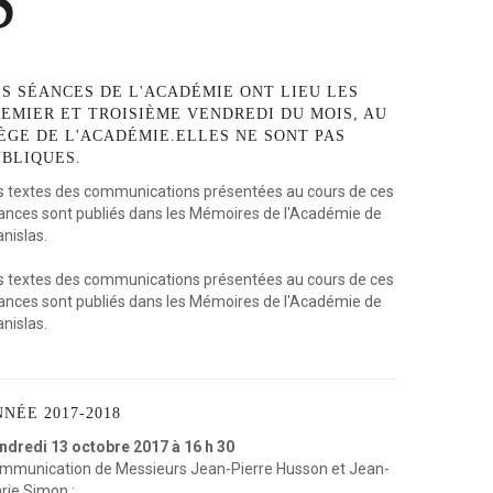
S
ues
re
ES
SÉANCES
DE
L'ACADÉMIE
ONT
LIEU
LES
REMIER
ET
TROISIÈME
VENDREDI
DU
MOIS,
AU
in
ÈGE
DE
L'ACADÉMIE.ELLES
NE
SONT
PAS
BLIQUES.
s textes des communications présentées au cours de ces
ances sont publiés dans les Mémoires de l'Académie de
nislas.
s textes des communications présentées au cours de ces
ances sont publiés dans les Mémoires de l'Académie de
nislas.
NNÉE
2017-2018
ndredi 13 octobre 2017 à 16 h 30
mmunication de Messieurs Jean-Pierre Husson et Jean-
rie Simon :