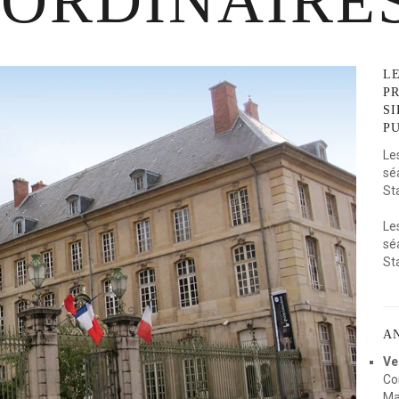
ORDINAIRE
Bourses artistiq
Archives et documents
Prix d’architectu
Prix de la famille
L
Grand Prix
P
Prix Sportif Lorra
SI
PU
Le
sé
Sta
Le
sé
Sta
A
Ve
Co
Ma