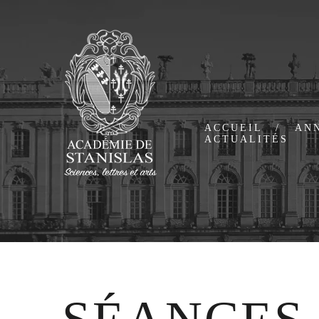
ACCUEIL
AN
ACTUALITÉS
Présentation
Mem
Historique
Me
Bureau
Mem
Ass
Cor