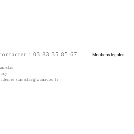
contacter
:
03
83
35
85
67
Mentions légales
anislas
ancy
cademie.stanislas@wanadoo.fr