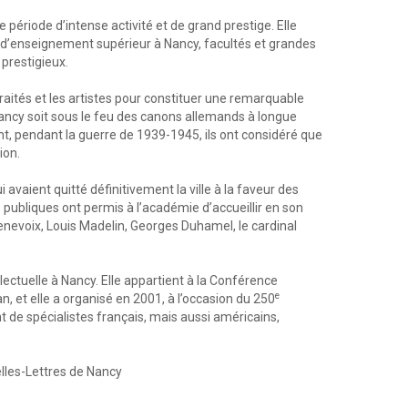
période d’intense activité et de grand prestige. Elle
s d’enseignement supérieur à Nancy, facultés et grandes
 prestigieux.
etraités et les artistes pour constituer une remarquable
Nancy soit sous le feu des canons allemands à longue
nt, pendant la guerre de 1939-1945, ils ont considéré que
ion.
aient quitté définitivement la ville à la faveur des
 publiques ont permis à l’académie d’accueillir en son
Genevoix, Louis Madelin, Georges Duhamel, le cardinal
llectuelle à Nancy. Elle appartient à la Conférence
e
, et elle a organisé en 2001, à l’occasion du 250
 de spécialistes français, mais aussi américains,
elles-Lettres de Nancy