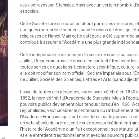
ceux octroyés par Stanislas, mais avec un certain nombre d’a
et sociale.
Cette Société libre comptait au début parmi ses membres, et 
quelques membres d’honneur, académiciens de droit, qui étaien
religieuses de Nancy. Mais cette catégorie a été supprimée 
contribué à assurer à l’Académie une plus grande indépendanc
Cette indépendance de pensée n’a cessé de croître au cours 
Juillet, l’Académie travaille encore en contact étroit avec l
toutes sortes de questions à caractère scientifique, culturel
elle doit modifier son nom officiel : Société impériale sous l’
de Juillet, Société des Sciences, Lettres et Arts (sans adject
Lasse de toutes ces péripéties, après avoir célébré en 1850 s
1852, le nom définitif d’Académie de Stanislas. Mais à l’épo
pouvoirs publics deviennent plus tendus : lorsqu’en 1866 l’A
régionalistes, veut célébrer le centenaire du rattachement de
l’Académie Française qui sont considérés par le pouvoir impé
un veto absolu du préfet ; cette crise sans précédent entraîne
l’histoire de l’Académie d’un fait exceptionnel : ses statuts lu
et elle entretient traditionnellement avec les pouvoirs publics
 et