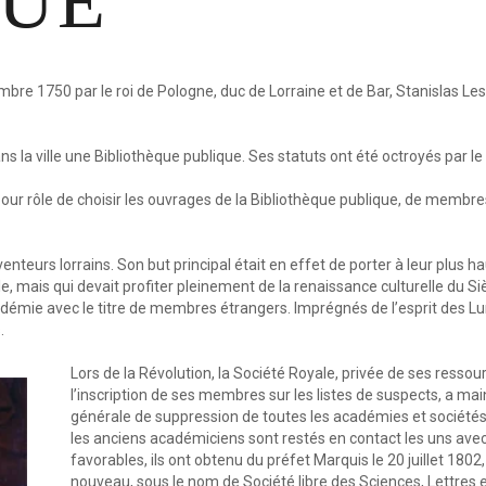
QUE
Bourses artistiq
Archives et documents
Prix d’architectu
Prix de la famille
bre 1750 par le roi de Pologne, duc de Lorraine et de Bar, Stanislas L
Grand Prix
Prix Sportif Lorra
ns la ville une Bibliothèque publique. Ses statuts ont été octroyés par le
our rôle de choisir les ouvrages de la Bibliothèque publique, de membre
enteurs lorrains. Son but principal était en effet de porter à leur plus ha
le, mais qui devait profiter pleinement de la renaissance culturelle du S
démie avec le titre de membres étrangers. Imprégnés de l’esprit des Lum
.
Lors de la Révolution, la Société Royale, privée de ses ressou
l’inscription de ses membres sur les listes de suspects, a ma
générale de suppression de toutes les académies et sociétés 
les anciens académiciens sont restés en contact les uns avec 
favorables, ils ont obtenu du préfet Marquis le 20 juillet 1802,
nouveau, sous le nom de Société libre des Sciences, Lettres et