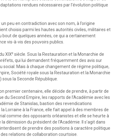
daptations rendues nécessaires par l’évolution politique
un peu en contradiction avec son nom, à l’origine
t choisis parmi les hautes autorités civiles, militaires et
au bout de quelques années, ce qui a certainement
e vis-à-vis des pouvoirs publics.
e
du XIX
siècle. Sous la Restauration et la Monarchie de
es préfets, qui lui demandent fréquemment des avis sur
 ou social. Mais à chaque changement de régime politique,
Empire, Société royale sous la Restauration et la Monarchie
if) sous la Seconde République.
on premier centenaire, elle décide de prendre, à partir de
que du Second Empire, les rapports de l’Académie avec les
cadémie de Stanislas, bastion des revendications
 la Lorraine à la France, elle fait appel à des membres de
rial comme des opposants orléanistes et elle se heurte à
 la démission du président de l’Académie. Il s’agit dans
i interdisent de prendre des positions à caractère politique
 des relations de collaboration courtoise.