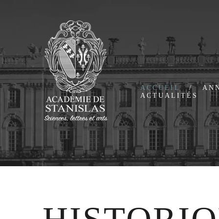
ACCUEIL
AN
ACTUALITÉS
Présentation
Mem
Historique
Me
Bureau
Mem
Ass
Cor