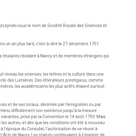
ues
re
eszczynski sous le nom de Société Royale des Sciences et
in
 roi un an plus tard, c’est-à-dire le 27 décembre 1751.
s titulaires résidant à Nancy et de membres étrangers qui
ut niveau les sciences, les lettres et la culture dans une
iècle des Lumières. Des littérateurs prestigieux, comme
ières, les académiciens les plus actifs étaient surtout
rces et de ses locaux, décimée par l’émigration ou par
intenu difficilement son existence jusqu’à la mesure
savantes, prise par la Convention le 14 août 1793. Mais
les autres, et dès que les conditions ont été à nouveau
 à l’époque du Consulat, l’autorisation de se réunir à
 Arts de Nancy. Les statuts continuaient à s’inspirer de