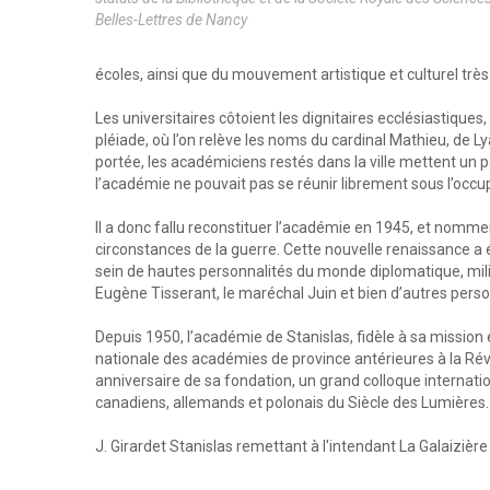
Belles-Lettres de Nancy
écoles, ainsi que du mouvement artistique et culturel très 
Les universitaires côtoient les dignitaires ecclésiastiques,
pléiade, où l’on relève les noms du cardinal Mathieu, de 
portée, les académiciens restés dans la ville mettent un p
l’académie ne pouvait pas se réunir librement sous l’occu
Il a donc fallu reconstituer l’académie en 1945, et nomme
circonstances de la guerre. Cette nouvelle renaissance a 
sein de hautes personnalités du monde diplomatique, milita
Eugène Tisserant, le maréchal Juin et bien d’autres pers
Depuis 1950, l’académie de Stanislas, fidèle à sa mission e
nationale des académies de province antérieures à la Révol
anniversaire de sa fondation, un grand colloque internat
canadiens, allemands et polonais du Siècle des Lumières.
J. Girardet Stanislas remettant à l'intendant La Galaizièr