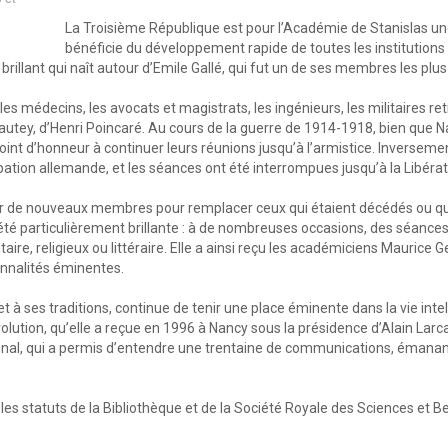
La Troisième République est pour l’Académie de Stanislas une 
bénéficie du développement rapide de toutes les institution
brillant qui naît autour d’Emile Gallé, qui fut un de ses membres les plus
 les médecins, les avocats et magistrats, les ingénieurs, les militaires r
Lyautey, d’Henri Poincaré. Au cours de la guerre de 1914-1918, bien que 
oint d’honneur à continuer leurs réunions jusqu’à l’armistice. Inverseme
pation allemande, et les séances ont été interrompues jusqu’à la Libérat
r de nouveaux membres pour remplacer ceux qui étaient décédés ou qui av
été particulièrement brillante : à de nombreuses occasions, des séances
ire, religieux ou littéraire. Elle a ainsi reçu les académiciens Maurice 
onnalités éminentes.
t à ses traditions, continue de tenir une place éminente dans la vie inte
ution, qu’elle a reçue en 1996 à Nancy sous la présidence d’Alain Larcan
ional, qui a permis d’entendre une trentaine de communications, émanant
e les statuts de la Bibliothèque et de la Société Royale des Sciences et B