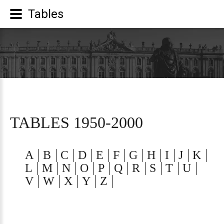
Tables
TABLES
1950-2000
A
B
C
D
E
F
G
H
I
J
K
L
M
N
O
P
Q
R
S
T
U
V
W
X
Y
Z