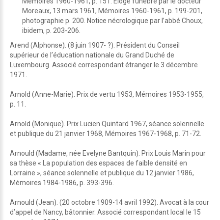
Mémoires 1960-1961, p. 151. Eloge funèbre par le docteur
Moreaux, 13 mars 1961, Mémoires 1960-1961, p. 199-201,
photographie p. 200. Notice nécrologique par l’abbé Choux,
ibidem, p. 203-206.
Arend (Alphonse). (8 juin 1907- ?). Président du Conseil
supérieur de l’éducation nationale du Grand Duché de
Luxembourg. Associé correspondant étranger le 3 décembre
1971.
Arnold (Anne-Marie). Prix de vertu 1953, Mémoires 1953-1955,
p. 11.
Arnold (Monique). Prix Lucien Quintard 1967, séance solennelle
et publique du 21 janvier 1968, Mémoires 1967-1968, p. 71-72.
Arnould (Madame, née Evelyne Bantquin). Prix Louis Marin pour
sa thèse « La population des espaces de faible densité en
Lorraine », séance solennelle et publique du 12 janvier 1986,
Mémoires 1984-1986, p. 393-396.
Arnould (Jean). (20 octobre 1909-14 avril 1992). Avocat à la cour
d’appel de Nancy, bâtonnier. Associé correspondant local le 15