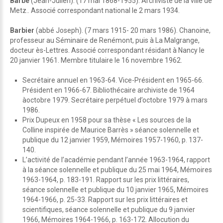
Barbé
(Jean-Julien). (17 mai 1868-1955). Archiviste de la ville de
Metz.. Associé correspondant national le 2 mars 1934.
Barbier
(abbé Joseph). (7 mars 1915- 20 mars 1986). Chanoine,
professeur au Séminaire de Renémont, puis à La Malgrange,
docteur ès-Lettres. Associé correspondant résidant à Nancy le
20 janvier 1961. Membre titulaire le 16 novembre 1962.
Secrétaire annuel en 1963-64. Vice-Président en 1965-66.
Président en 1966-67. Bibliothécaire archiviste de 1964
àoctobre 1979. Secrétaire perpétuel d’octobre 1979 à mars
1986.
Prix Dupeux en 1958 pour sa thèse « Les sources de la
Colline inspirée de Maurice Barrès » séance solennelle et
publique du 12 janvier 1959, Mémoires 1957-1960, p. 137-
140.
L’activité de l’académie pendant l’année 1963-1964, rapport
à la séance solennelle et publique du 25 mai 1964, Mémoires
1963-1964, p. 183-191. Rapport sur les prix littéraires,
séance solennelle et publique du 10 janvier 1965, Mémoires
1964-1966, p. 25-33. Rapport sur les prix littéraires et
scientifiques, séance solennelle et publique du 9 janvier
1966, Mémoires 1964-1966, p. 163-172. Allocution du