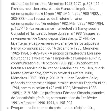
diversité de la Lorraine, Mémoires 1978-1979, p. 393-411. -
Richilde, noble lorraine, reine de France et impératrice,
communication du 6 février 1981, Mémoires 1980-1982, p.
303-323. - Les faussaires de l’histoire lorraine,
communication du 1er octobre 1982, Mémoires 1982-1984,
p. 127-146.- La renaissance intellectuelle à Nancy sous le
Consulat et l’Empire, colloque du 28 mai 1983, Visages et
rayonnement de Nancy depuis Stanislas, p. 21-44. - Le
bicentenaire des premières expériences aérostatiques à
Nancy, communication du 16 décembre 1983, Mémoires
1982-1984, p. 465-487. - A propos de l’autoroute Lorraine-
Bourgogne ; la voie romaine impériale de Langres au Rhin,
communication du 18 octobre 1985, np. - Un condottiere
lorrain au service de la France : Antoine de Domjulien, duc de
Monte Sant’Angelo, communication du 4 mars 1988,
Mémoires 1987-1988, p. 201-219. - Jean-Baptiste Salle,
médecin et homme politique lorraine, mort sur l’échafaud en
1794, communication du 28 avril 1989, Mémoires 1988-
1989, p. 219-236. - Le professeur Edmond Simonin, pionnier
de l’anesthésie générale, communication du 1er février
1991, Mémoires 1990-1991, p. 195-204.
Evoqué dans la réponse du président au récipiendaire,