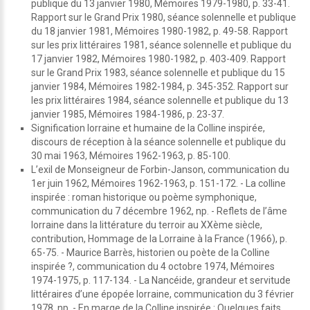
publique du 13 janvier 1980, Mémoires 1979-1980, p. 33-41.
Rapport sur le Grand Prix 1980, séance solennelle et publique
du 18 janvier 1981, Mémoires 1980-1982, p. 49-58. Rapport
sur les prix littéraires 1981, séance solennelle et publique du
17 janvier 1982, Mémoires 1980-1982, p. 403-409. Rapport
sur le Grand Prix 1983, séance solennelle et publique du 15
janvier 1984, Mémoires 1982-1984, p. 345-352. Rapport sur
les prix littéraires 1984, séance solennelle et publique du 13
janvier 1985, Mémoires 1984-1986, p. 23-37.
Signification lorraine et humaine de la Colline inspirée,
discours de réception à la séance solennelle et publique du
30 mai 1963, Mémoires 1962-1963, p. 85-100.
L’exil de Monseigneur de Forbin-Janson, communication du
1er juin 1962, Mémoires 1962-1963, p. 151-172. - La colline
inspirée : roman historique ou poème symphonique,
communication du 7 décembre 1962, np. - Reflets de l’âme
lorraine dans la littérature du terroir au XXème siècle,
contribution, Hommage de la Lorraine à la France (1966), p.
65-75. - Maurice Barrès, historien ou poète de la Colline
inspirée ?, communication du 4 octobre 1974, Mémoires
1974-1975, p. 117-134. - La Nancéide, grandeur et servitude
littéraires d’une épopée lorraine, communication du 3 février
1978, np. - En marge de la Colline inspirée : Quelques faits