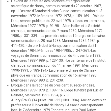
L’avenir de la faculté des Sciences et l’organisation
scientifique de Nancy, communication du 20 octobre 1967,
np. - L’œuvre d’Antoine Nicolas Guntz, communication du 3
novembre 1972, Mémoires 1972-1973, p. 159-169. - Rôle de
l’eau, séance publique du 22 avril 1978, « L’eau en Lorraine »,
Mémoires 1977-1978, p. 91-98. - Albin Haller et la Société
chimique, communication du 7 mars 1980, Mémoires 1979-
1980, p. 331-339. - La première crise de l’énergie en Lorraine,
communication du 20 mai 1983, Mémoires 1982-1984, p.
411-420. - Un prix Nobel à Nancy, communication du 21
décembre 1984, Mémoires 1984-1985, p. 247-261.-Les
voyages de Sonnini, communication du 4 novembre 1988,
Mémoires 1988-1989, p. 123-130. - Le centenaire de l’Institut
chimique, communication du 11 janvier 1991, Mémoires
1990-1991, p. 183-194.- La première chaire de Chimie-
physique en France, communication du 15 janvier 1993,
Mémoires 1992-1993, p. 231-238.
Evoqué dans la réponse du président au récipiendaire,
Mémoires 1978-1979, p. 109-116. Eloge funèbre par Lucien
Geindre, Mémoires 1993-1994, p. 7-8.
Aubry (Paul). (14 juillet 1901-22 juillet 1984). Ancien doyen et
professeur à l’Université de Nancy I. Associé correspondant
local le 7 décembre 1979.Fondateur du prix Paul Aubry.