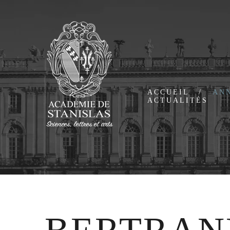
ACCUEIL
AN
ACTUALITÉS
Présentation
Mem
Historique
Me
Bureau
Mem
Ass
Cor