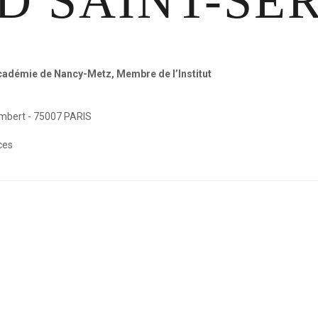
D
SAINT-SE
Bourses artistiq
Archives et documents
Prix d’architectu
Prix de la famille
Grand Prix
Académie de Nancy-Metz, Membre de l’Institut
Prix Sportif Lorra
ambert - 75007 PARIS
ces